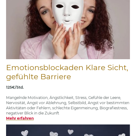
Emotionsblockaden Klare Sicht,
gefühlte Barriere
125€/Std.
Mangelnde Motivation, Ängstlichkeit, Stress, Gefühle der Leere,
Nervosität, Angst vor Ablehnung, Selbstbild, Angst vor bestimmten
Aktivitäten oder Fehlern, schlechte Eigenmeinung, Biografiestress,
negativer Blick in die Zukunft
Mehr erfahren